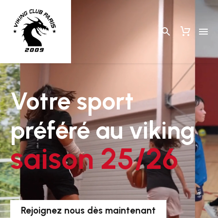
Votre
sport
préféré
au
viking
saison
25/26
Rejoignez nous dès maintenant